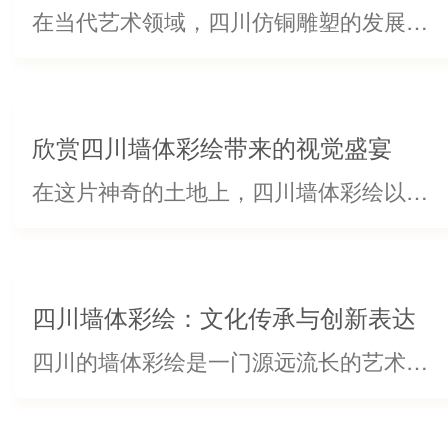
域的发展趋势
在当代艺术领域，四川仿铜雕塑的发展日益受到关注。这些雕塑作品以其独特的韵味和..的工艺吸引了无数人的目光。通过深入了解四川仿铜雕塑在当代艺术领域的发展趋势，我们可以看到艺术家们对传统工艺的传承与创新。...
欣赏四川墙体彩绘带来的视觉盛宴
在这片神奇的土地上，四川墙体彩绘以其独特的魅力带来一场视觉盛宴。每一幅作品都蕴含着深厚的文化底蕴和艺术情怀，让人不禁为之倾心。行走在四川的街头巷尾，那些色彩斑斓的墙体彩绘仿佛将整个城市装点得生机勃勃。...
四川墙体彩绘：文化传承与创新表达
四川的墙体彩绘是一门源远流长的艺术形式，将文化传承与创新表达..融合。这种独特的艺术风格不仅展示了当地人民对传统文化的尊重和热爱，也为城市增添了别具一格的亮点。墙体彩绘作为一种具有深厚历史背景的艺术形...