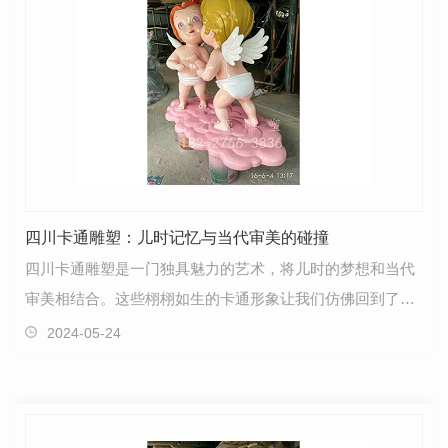
四川卡通雕塑：儿时记忆与当代审美的碰撞
四川卡通雕塑是一门独具魅力的艺术，将儿时的梦想和当代
审美相结合。这些栩栩如生的卡通形象让我们仿佛回到了童
年，勾起了无尽的回忆。这些雕塑不仅仅是简单的形象…
2024-05-24