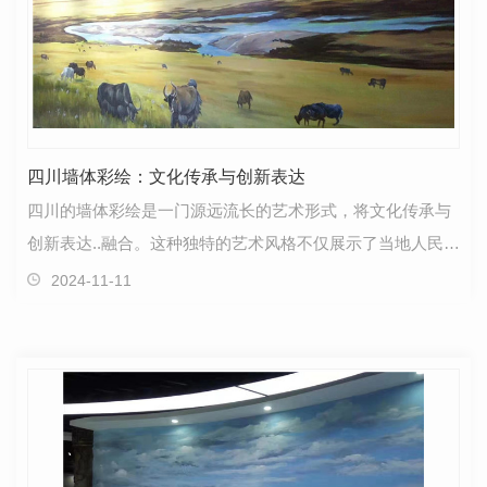
四川墙体彩绘：文化传承与创新表达
四川的墙体彩绘是一门源远流长的艺术形式，将文化传承与
创新表达..融合。这种独特的艺术风格不仅展示了当地人民对
传统文化的尊重和热爱，也为城市增添了别具一格的…
2024-11-11