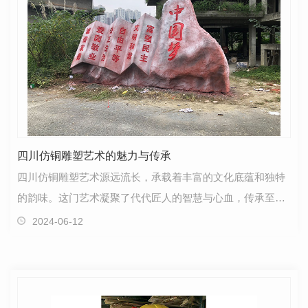
四川仿铜雕塑艺术的魅力与传承
四川仿铜雕塑艺术源远流长，承载着丰富的文化底蕴和独特
的韵味。这门艺术凝聚了代代匠人的智慧与心血，传承至
今，仍然散发着独特的魅力。四川仿铜雕塑具有浓厚的地…
2024-06-12