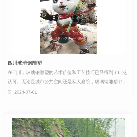
四川玻璃钢雕塑
在四川，玻璃钢雕塑的艺术价值和工艺技巧已经得到了广泛
认可。无论是城市公共空间还是私人庭院，玻璃钢雕塑都展
现出独特的美感与魅力。作为一种结合了玻璃纤维增强…
2024-07-01