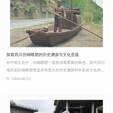
探索四川仿铜雕塑的历史渊源与文化意蕴
在中国文化中，仿铜雕塑一直扮演着重要的角色，其中四川
地区的仿铜雕塑更是具有悠久的历史渊源和丰富的文化内
涵。走进四川，探索这些雕塑背后的故事与魅力。四川仿…
2024-06-22