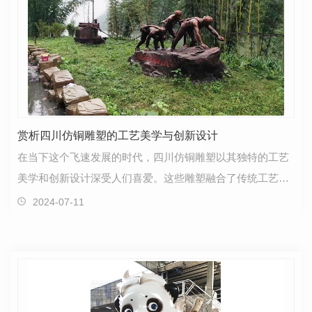
赏析四川仿铜雕塑的工艺美学与创新设计
在当下这个飞速发展的时代，四川仿铜雕塑以其独特的工艺
美学和创新设计深受人们喜爱。这些雕塑融合了传统工艺与
现代审美，展现出一种独特的韵味。四川仿铜雕塑的工…
2024-07-11