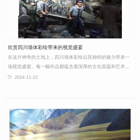
欣赏四川墙体彩绘带来的视觉盛宴
在这片神奇的土地上，四川墙体彩绘以其独特的魅力带来一
场视觉盛宴。每一幅作品都蕴含着深厚的文化底蕴和艺术情
怀，让人不禁为之倾心。行走在四川的街头巷尾，那些…
2024-11-22