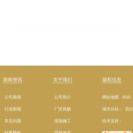
新闻资讯
关于我们
版权信息
公司新闻
公司简介
网站地图
RSS
行业新闻
厂区风貌
城市分站
：
四
常见问题
现场施工
技术支持：
时事聚焦
荣誉资质