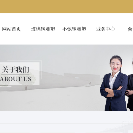
网站首页
玻璃钢雕塑
不锈钢雕塑
业务中心
合