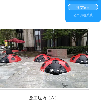
提交留言
动力鹊桥系统
施工现场（六）