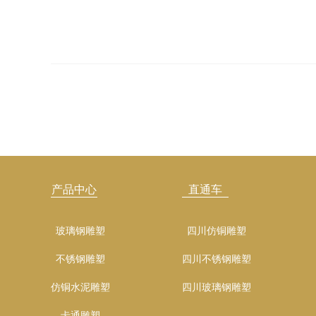
产品中心
直通车
玻璃钢雕塑
四川仿铜雕塑
不锈钢雕塑
四川不锈钢雕塑
仿铜水泥雕塑
四川玻璃钢雕塑
卡通雕塑