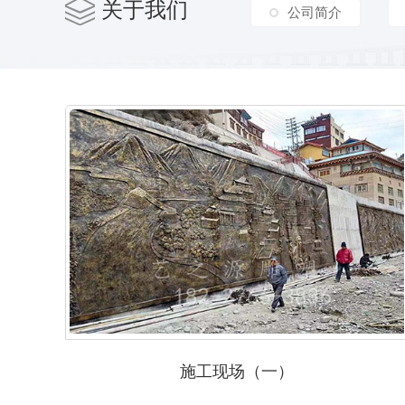
关于我们
公司简介
施工现场（一）