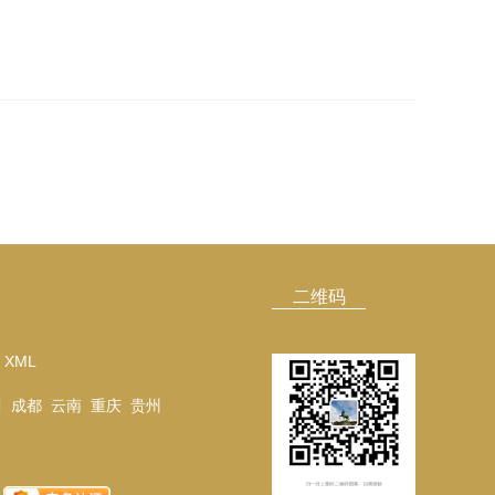
二维码
XML
川
成都
云南
重庆
贵州