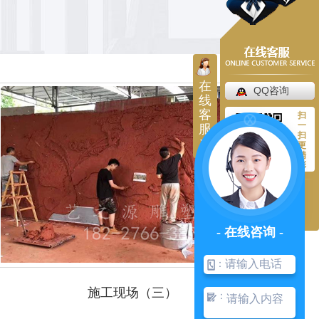
在
QQ咨询
线
客
扫
一
服
扫
更
精
彩
咨询热线：
18227663836
- 在线咨询 -
：
施工现场（三）
：