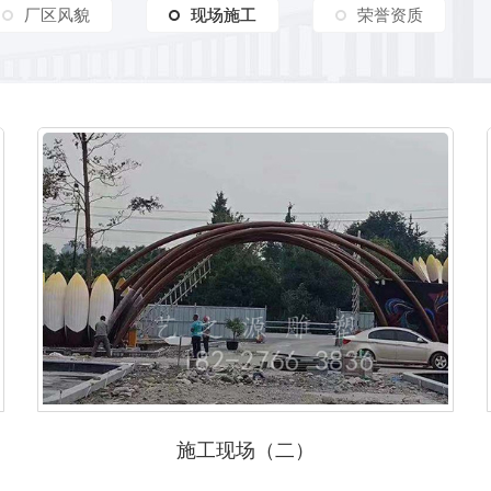
厂区风貌
现场施工
现场施工
荣誉资质
施工现场（二）